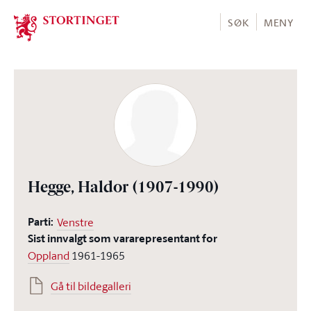
Stortinget.no
SØK
MENY
Hegge, Haldor
(1907-1990)
Parti:
Venstre
Sist innvalgt som vararepresentant for
Oppland
1961-1965
Gå til bildegalleri