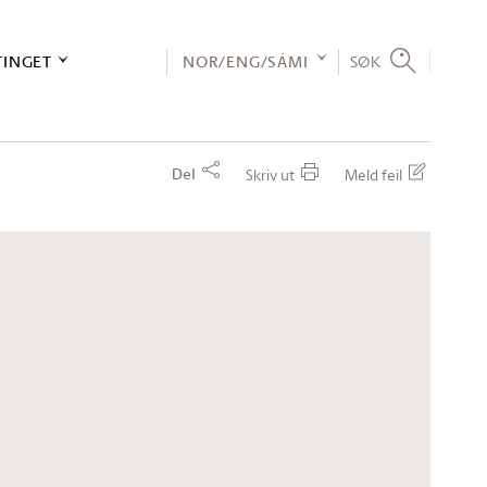
TINGET
NOR/ENG/SÁMI
SØK
Del
Skriv ut
Meld feil