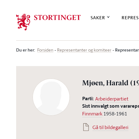
Stortinget.no
SAKER
REPRES
Du er her
:
Representan
Forsiden
Representanter og komiteer
Mjøen, Harald
(1
Parti:
Arbeiderpartiet
Sist innvalgt som vararep
Finnmark
1958-1961
Gå til bildegalleri