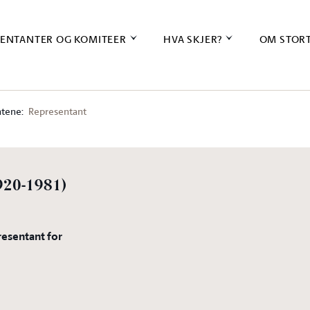
ENTANTER OG KOMITEER
HVA SKJER?
OM STOR
tene:
Representant
920-1981)
resentant for