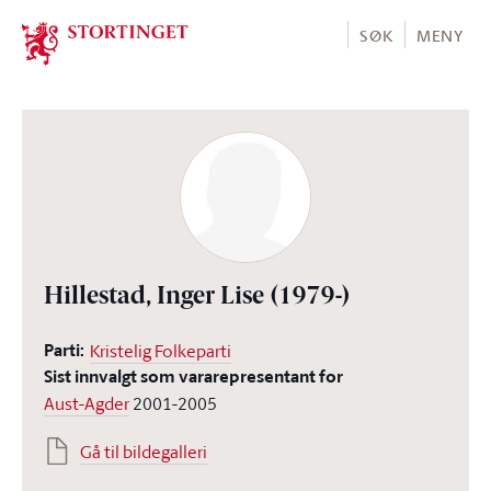
Stortinget.no
SØK
MENY
Hillestad, Inger Lise
(1979-)
Parti:
Kristelig Folkeparti
Sist innvalgt som vararepresentant for
Aust-Agder
2001-2005
Gå til bildegalleri