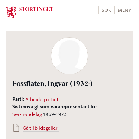
Stortinget.no
SØK
MENY
Fossflaten, Ingvar
(1932-)
Parti:
Arbeiderpartiet
Sist innvalgt som vararepresentant for
Sør-Trøndelag
1969-1973
Gå til bildegalleri