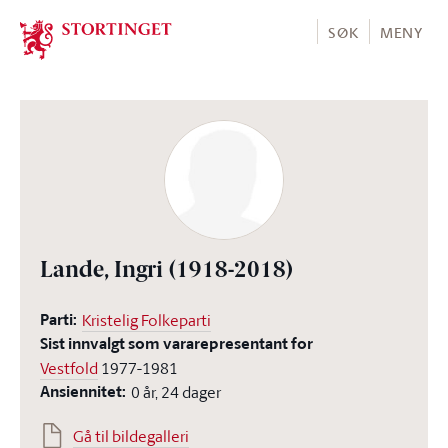
Stortinget.no
SØK
MENY
Lande, Ingri
(1918-2018)
Parti:
Kristelig Folkeparti
Sist innvalgt som vararepresentant for
Vestfold
1977-1981
Ansiennitet:
0 år, 24 dager
Gå til bildegalleri