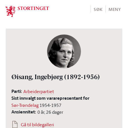
Stortinget.no
SØK
MENY
Øisang, Ingebjørg
(1892-1956)
Parti:
Arbeiderpartiet
Sist innvalgt som vararepresentant for
Sør-Trøndelag
1954-1957
Ansiennitet:
0 år, 26 dager
Gå til bildegalleri