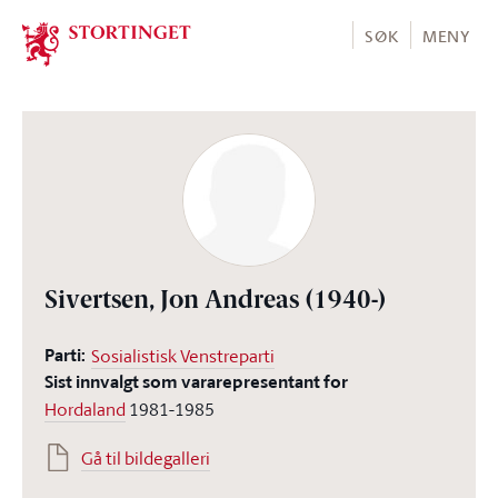
Stortinget.no
SØK
MENY
Sivertsen, Jon Andreas
(1940-)
Parti:
Sosialistisk Venstreparti
Sist innvalgt som vararepresentant for
Hordaland
1981-1985
Gå til bildegalleri