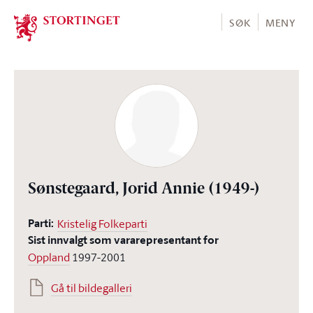
Stortinget.no
SØK
MENY
Sønstegaard, Jorid Annie
(1949-)
Parti:
Kristelig Folkeparti
Sist innvalgt som vararepresentant for
Oppland
1997-2001
Gå til bildegalleri