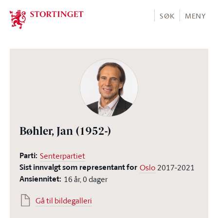
Stortinget.no
SØK
MENY
Bøhler, Jan
(1952-)
Parti:
Senterpartiet
Sist innvalgt som representant for
Oslo
2017-2021
Ansiennitet:
16 år, 0 dager
Gå til bildegalleri