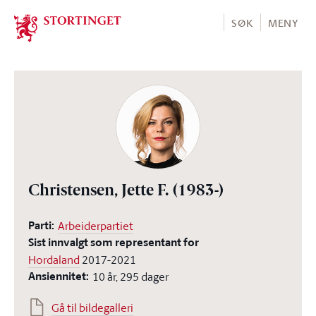
Stortinget.no
SØK
MENY
Christensen, Jette F.
(1983-)
Parti:
Arbeiderpartiet
Sist innvalgt som representant for
Hordaland
2017-2021
Ansiennitet:
10 år, 295 dager
Gå til bildegalleri