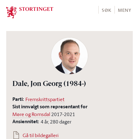
Stortinget.no
SØK
MENY
Dale, Jon Georg
(1984-)
Parti:
Fremskrittspartiet
Sist innvalgt som representant for
Møre og Romsdal
2017-2021
Ansiennitet:
4 år, 280 dager
Gå til bildegalleri