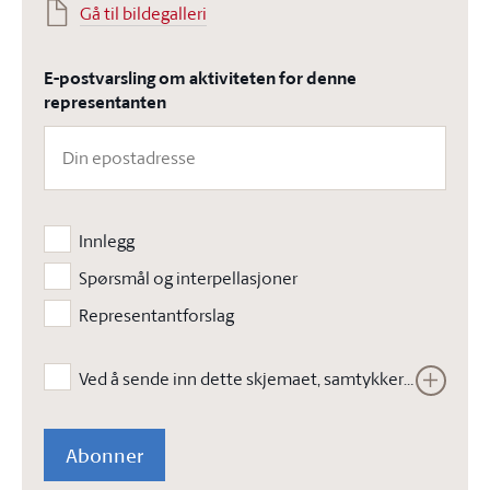
Gå til bildegalleri
E-postvarsling om aktiviteten for denne
representanten
Innlegg
Spørsmål og interpellasjoner
Representantforslag
Ved å sende inn dette skjemaet, samtykker jeg i at Stortinget kan lagre opplysningene jeg har gitt i skjemaet. Opplysningene vil ikke bli brukt til annet enn å kunne gjennomføre den bestilte tjenesten. Les vår
Abonner