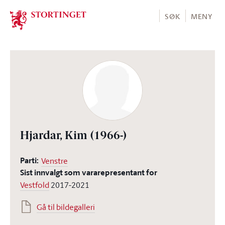
Stortinget.no
SØK
MENY
Hjardar, Kim
(1966-)
Parti:
Venstre
Sist innvalgt som vararepresentant for
Vestfold
2017-2021
Gå til bildegalleri