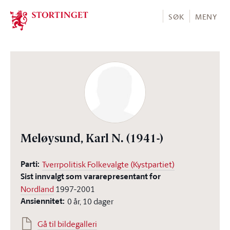
Stortinget.no
SØK
MENY
Meløysund, Karl N.
(1941-)
Parti:
Tverrpolitisk Folkevalgte (Kystpartiet)
Sist innvalgt som vararepresentant for
Nordland
1997-2001
Ansiennitet:
0 år, 10 dager
Gå til bildegalleri