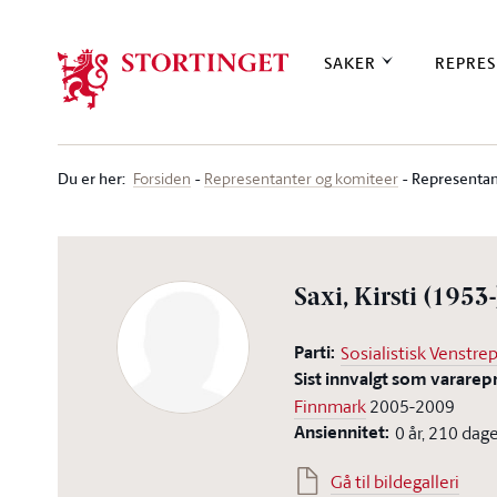
Stortinget.no
SAKER
REPRES
Du er her
:
Representan
Forsiden
Representanter og komiteer
Saxi, Kirsti
(1953-
Parti:
Sosialistisk Venstrep
Sist innvalgt som vararep
Finnmark
2005-2009
Ansiennitet:
0 år, 210 dag
Gå til bildegalleri