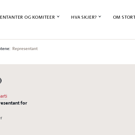
ENTANTER OG KOMITEER
HVA SKJER?
OM STOR
tene:
Representant
)
arti
resentant for
er