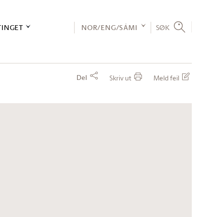
TINGET
NOR/ENG/SÁMI
SØK
Del
Skriv ut
Meld feil