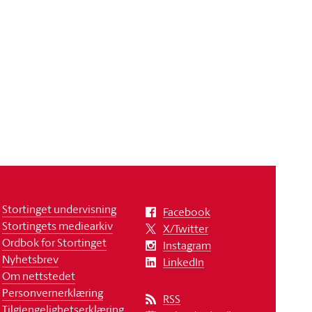
Stortinget undervisning
Facebook
Stortingets mediearkiv
X/Twitter
Ordbok for Stortinget
Instagram
Nyhetsbrev
LinkedIn
Om nettstedet
Personvernerklæring
RSS
Tilgjengelighetserklæring