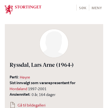
Stortinget.no
SØK
MENY
Ryssdal, Lars Arne
(1964-)
Parti:
Høyre
Sist innvalgt som vararepresentant for
Hordaland
1997-2001
Ansiennitet:
0 år, 164 dager
Gå til bildegalleri