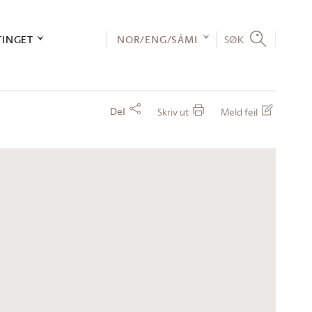
TINGET
NOR/ENG/SÁMI
SØK
Del
Skriv ut
Meld feil