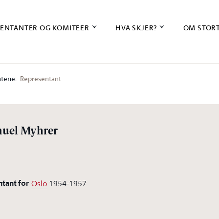
ENTANTER OG KOMITEER
HVA SKJER?
OM STOR
tene:
Representant
muel Myhrer
ntant for
Oslo
1954-1957