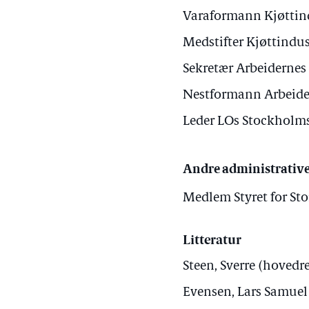
Varaformann Kjøttindu
Medstifter Kjøttindu
Sekretær Arbeidernes
Nestformann Arbeider
Leder LOs Stockholms
Andre administrative
Medlem Styret for St
Litteratur
Steen, Sverre (hovedre
Evensen, Lars Samuel