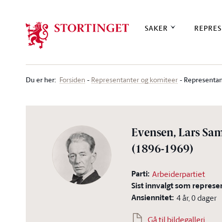
Stortinget.no
SAKER
REPRES
Du er her
:
Representan
Forsiden
Representanter og komiteer
Evensen, Lars Sa
(1896-1969)
Parti:
Arbeiderpartiet
Sist innvalgt som represe
Ansiennitet:
4 år, 0 dager
Gå til bildegalleri