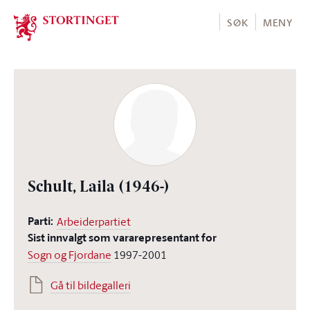
Stortinget.no
SØK
MENY
Schult, Laila
(1946-)
Parti:
Arbeiderpartiet
Sist innvalgt som vararepresentant for
Sogn og Fjordane
1997-2001
Gå til bildegalleri