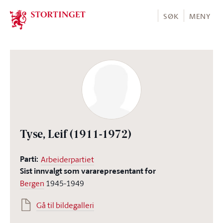
Stortinget.no
SØK
MENY
Tyse, Leif
(1911-1972)
Parti:
Arbeiderpartiet
Sist innvalgt som vararepresentant for
Bergen
1945-1949
Gå til bildegalleri