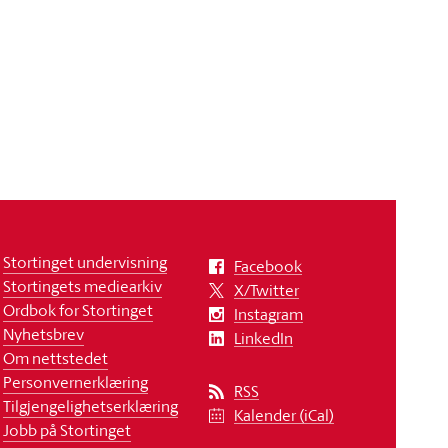
Stortinget undervisning
Facebook
Stortingets mediearkiv
X/Twitter
Ordbok for Stortinget
Instagram
Nyhetsbrev
LinkedIn
Om nettstedet
Personvernerklæring
RSS
Tilgjengelighetserklæring
Kalender (iCal)
Jobb på Stortinget