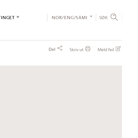
TINGET
NOR/ENG/SÁMI
SØK
Del
Skriv ut
Meld feil