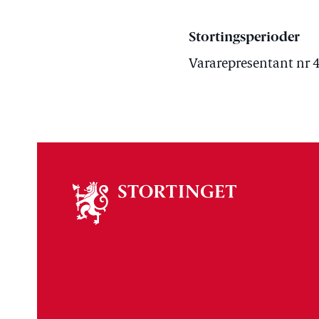
Stortingsperioder
Vararepresentant nr 4
Om
stortinget