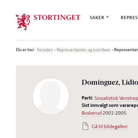
Stortinget.no
SAKER
REPRES
Du er her
:
Representan
Forsiden
Representanter og komiteer
Dominguez, Lidi
Parti:
Sosialistisk Venstrep
Sist innvalgt som vararep
Buskerud
2001-2005
Gå til bildegalleri