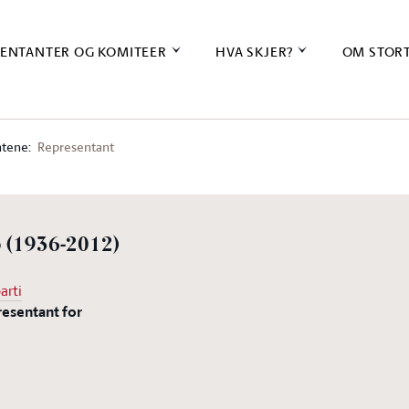
ENTANTER OG KOMITEER
HVA SKJER?
OM STOR
tene:
Representant
o
(1936-2012)
arti
resentant for