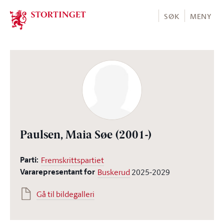
Stortinget.no
SØK
MENY
Paulsen, Maia Søe
(2001-)
Parti:
Fremskrittspartiet
Vararepresentant for
Buskerud
2025-2029
Gå til bildegalleri