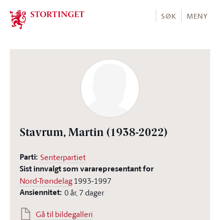
Stortinget.no
SØK
MENY
Stavrum, Martin
(1938-2022)
Parti:
Senterpartiet
Sist innvalgt som vararepresentant for
Nord-Trøndelag
1993-1997
Ansiennitet:
0 år, 7 dager
Gå til bildegalleri