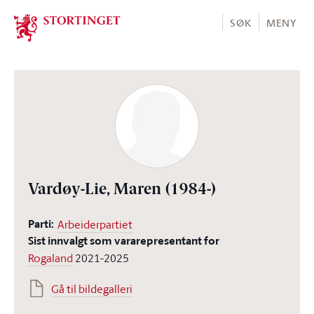
Stortinget.no
SØK
MENY
Vardøy-Lie, Maren
(1984-)
Parti:
Arbeiderpartiet
Sist innvalgt som vararepresentant for
Rogaland
2021-2025
Gå til bildegalleri