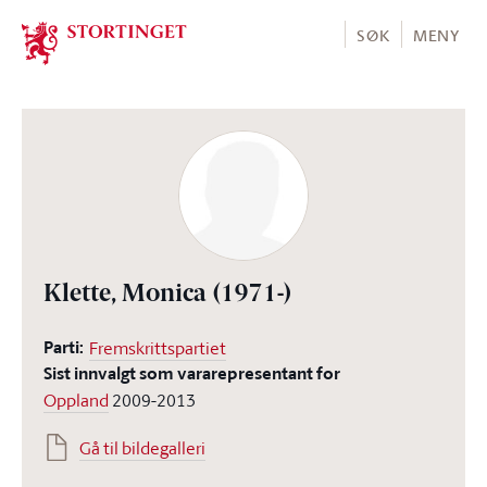
Stortinget.no
SØK
MENY
Klette, Monica
(1971-)
Parti:
Fremskrittspartiet
Sist innvalgt som vararepresentant for
Oppland
2009-2013
Gå til bildegalleri