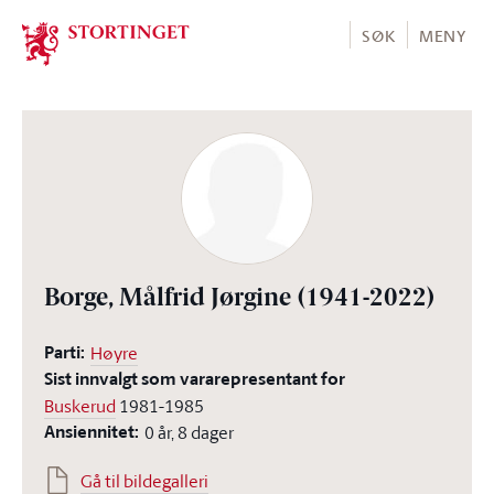
Stortinget.no
SØK
MENY
Borge, Målfrid Jørgine
(1941-2022)
Parti:
Høyre
Sist innvalgt som vararepresentant for
Buskerud
1981-1985
Ansiennitet:
0 år, 8 dager
Gå til bildegalleri