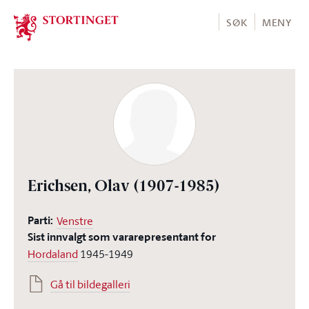
Stortinget.no
SØK
MENY
Erichsen, Olav
(1907-1985)
Parti:
Venstre
Sist innvalgt som vararepresentant for
Hordaland
1945-1949
Gå til bildegalleri