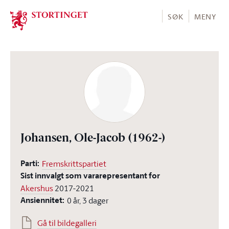
Stortinget.no
SØK
MENY
Johansen, Ole-Jacob
(1962-)
Parti:
Fremskrittspartiet
Sist innvalgt som vararepresentant for
Akershus
2017-2021
Ansiennitet:
0 år, 3 dager
Gå til bildegalleri