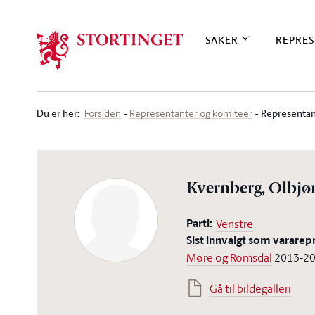
Stortinget.no
SAKER
REPRES
Du er her
:
Representan
Forsiden
Representanter og komiteer
Kvernberg, Olbjø
Parti:
Venstre
Sist innvalgt som vararep
Møre og Romsdal
2013-2
Gå til bildegalleri