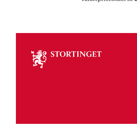
Om
stortinget