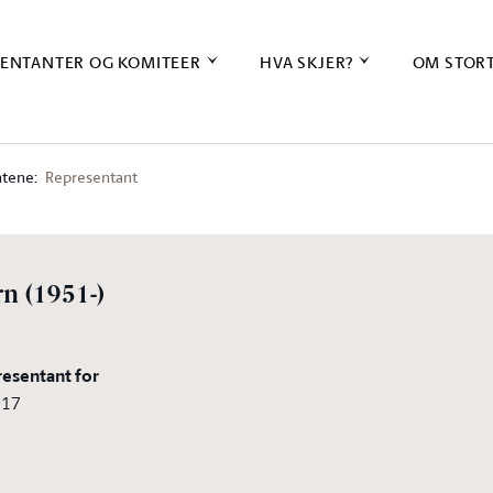
ENTANTER OG KOMITEER
HVA SKJER?
OM STOR
tene:
Representant
rn
(1951-)
resentant for
017