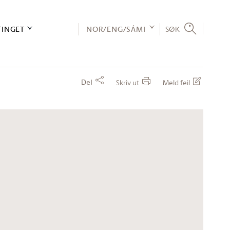
TINGET
NOR/ENG/SÁMI
SØK
Del
Skriv ut
Meld feil