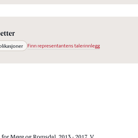
etter
blikasjoner
Finn representantens talerinnlegg
 for Møre og Romsdal, 2013 - 2017, V.