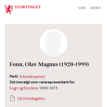
Stortinget.no
SØK
MENY
Fonn, Olav Magnus
(1920-1999)
Parti:
Arbeiderpartiet
Sist innvalgt som vararepresentant for
Sogn og Fjordane
1969-1973
Gå til bildegalleri