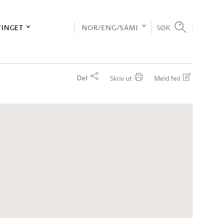
TINGET
NOR/ENG/SÁMI
SØK
Del
Skriv ut
Meld feil