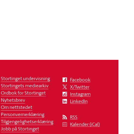
Stortinget undervisning
Facebook
Stortingets mediearkiv
X/Twitter
Ordbok for Stortinget
Instagram
Nyhetsbrev
LinkedIn
Om nettstedet
Personvernerklæring
RSS
Tilgjengelighetserklæring
Kalender (iCal)
Jobb på Stortinget