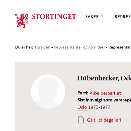
Stortinget.no
SAKER
REPRES
Du er her
:
Representan
Forsiden
Representanter og komiteer
Hübenbecker, Od
Parti:
Arbeiderpartiet
Sist innvalgt som vararep
Oslo
1973-1977
Gå til bildegalleri