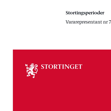
Stortingsperioder
Vararepresentant nr 7 
Om
stortinget