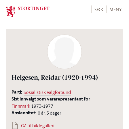
Stortinget.no
SØK
MENY
Helgesen, Reidar
(1920-1994)
Parti:
Sosialistisk Valgforbund
Sist innvalgt som vararepresentant for
Finnmark
1973-1977
Ansiennitet:
0 år, 6 dager
Gå til bildegalleri