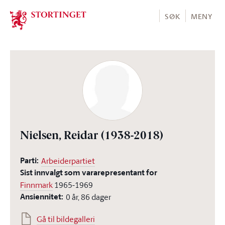
Stortinget.no
SØK
MENY
Nielsen, Reidar
(1938-2018)
Parti:
Arbeiderpartiet
Sist innvalgt som vararepresentant for
Finnmark
1965-1969
Ansiennitet:
0 år, 86 dager
Gå til bildegalleri