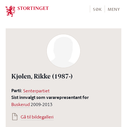
Stortinget.no
SØK
MENY
Kjølen, Rikke
(1987-)
Parti:
Senterpartiet
Sist innvalgt som vararepresentant for
Buskerud
2009-2013
Gå til bildegalleri