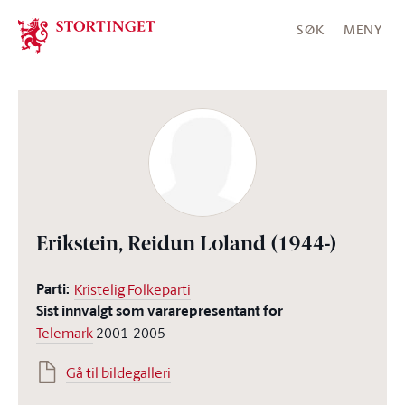
Stortinget.no
SØK
MENY
Erikstein, Reidun Loland
(1944-)
Parti:
Kristelig Folkeparti
Sist innvalgt som vararepresentant for
Telemark
2001-2005
Gå til bildegalleri