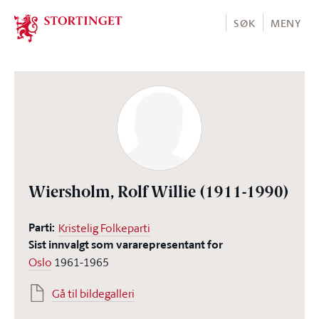
Stortinget.no
SØK
MENY
Wiersholm, Rolf Willie
(1911-1990)
Parti:
Kristelig Folkeparti
Sist innvalgt som vararepresentant for
Oslo
1961-1965
Gå til bildegalleri