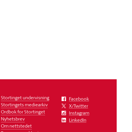
Stortinget undervisning
Facebook
Stortingets mediearkiv
X/Twitter
Ordbok for Stortinget
Instagram
Nyhetsbrev
LinkedIn
Om nettstedet