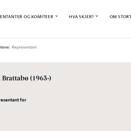
ENTANTER OG KOMITEER
HVA SKJER?
OM STOR
tene:
Representant
d Brattabø
(1963-)
resentant for