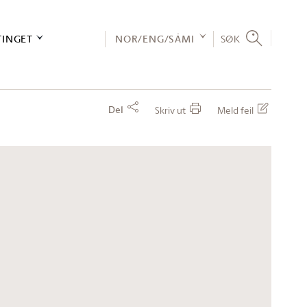
TINGET
NOR/ENG/SÁMI
SØK
Del
Skriv ut
Meld feil