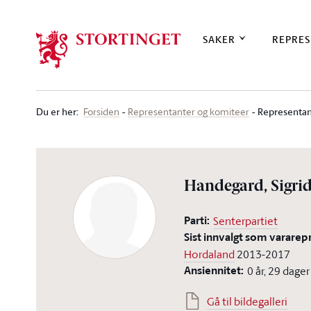
Stortinget.no
SAKER
REPRES
Du er her
:
Representan
Forsiden
Representanter og komiteer
Handegard, Sigri
Parti:
Senterpartiet
Sist innvalgt som vararep
Hordaland
2013-2017
Ansiennitet:
0 år, 29 dager
Gå til bildegalleri