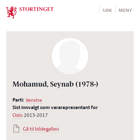
Stortinget.no
SØK
MENY
Mohamud, Seynab
(1978-)
Parti:
Venstre
Sist innvalgt som vararepresentant for
Oslo
2013-2017
Gå til bildegalleri