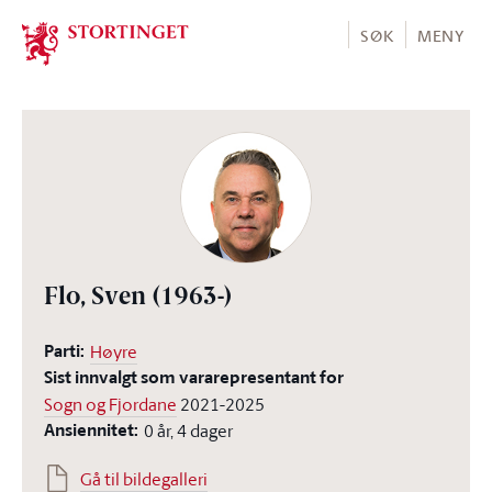
Stortinget.no
SØK
MENY
Flo, Sven
(1963-)
Parti:
Høyre
Sist innvalgt som vararepresentant for
Sogn og Fjordane
2021-2025
Ansiennitet:
0 år, 4 dager
Gå til bildegalleri