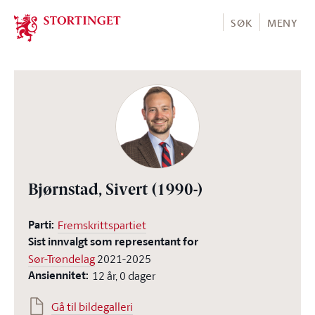
Stortinget.no
SØK
MENY
Bjørnstad, Sivert
(1990-)
Parti:
Fremskrittspartiet
Sist innvalgt som representant for
Sør-Trøndelag
2021-2025
Ansiennitet:
12 år, 0 dager
Gå til bildegalleri