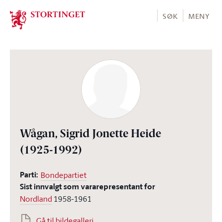
Stortinget.no
SØK
MENY
Wågan, Sigrid Jonette Heide
(1925-1992)
Parti:
Bondepartiet
Sist innvalgt som vararepresentant for
Nordland
1958-1961
Gå til bildegalleri