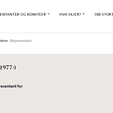
ENTANTER OG KOMITEER
HVA SKJER?
OM STOR
tene:
Representant
(1977-)
resentant for