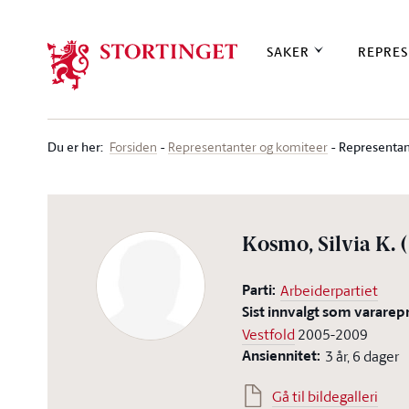
Stortinget.no
SAKER
REPRES
Du er her
:
Representan
Forsiden
Representanter og komiteer
Kosmo, Silvia K.
Parti:
Arbeiderpartiet
Sist innvalgt som vararep
Vestfold
2005-2009
Ansiennitet:
3 år, 6 dager
Gå til bildegalleri