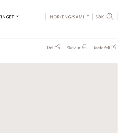
TINGET
NOR/ENG/SÁMI
SØK
Del
Skriv ut
Meld feil