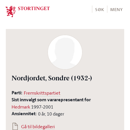
Stortinget.no
SØK
MENY
Nordjordet, Sondre
(1932-)
Parti:
Fremskrittspartiet
Sist innvalgt som vararepresentant for
Hedmark
1997-2001
Ansiennitet:
0 år, 10 dager
Gå til bildegalleri