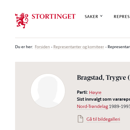
Stortinget.no
SAKER
REPRES
Du er her
:
Representan
Forsiden
Representanter og komiteer
Bragstad, Trygve
Parti:
Høyre
Sist innvalgt som vararep
Nord-Trøndelag
1989-199
Gå til bildegalleri