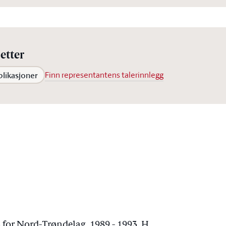
etter
blikasjoner
Finn representantens talerinnlegg
 for Nord-Trøndelag, 1989 - 1993, H.