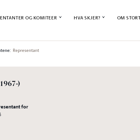
ENTANTER OG KOMITEER
HVA SKJER?
OM STOR
tene:
Representant
(1967-)
resentant for
3