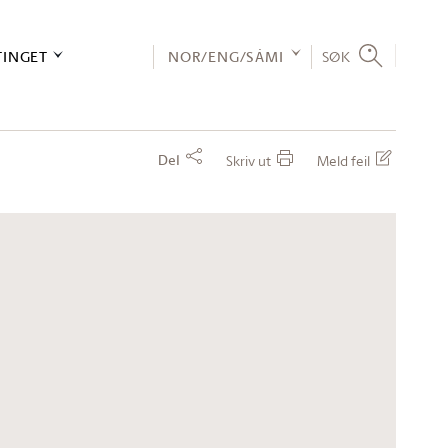
TINGET
NOR/ENG/SÁMI
SØK
Del
Skriv ut
Meld feil