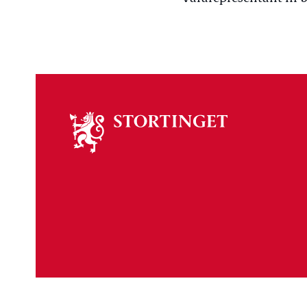
Om
stortinget