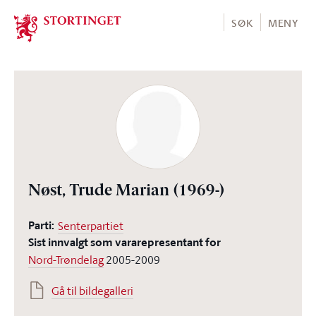
Stortinget.no
SØK
MENY
Nøst, Trude Marian
(1969-)
Parti:
Senterpartiet
Sist innvalgt som vararepresentant for
Nord-Trøndelag
2005-2009
Gå til bildegalleri