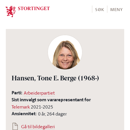
Stortinget.no
SØK
MENY
Hansen, Tone E. Berge
(1968-)
Parti:
Arbeiderpartiet
Sist innvalgt som vararepresentant for
Telemark
2021-2025
Ansiennitet:
0 år, 264 dager
Gå til bildegalleri