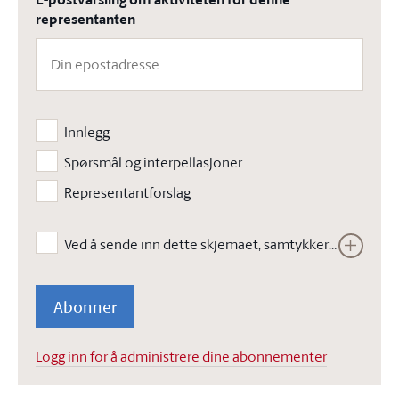
representanten
Innlegg
Spørsmål og interpellasjoner
Representantforslag
Ved å sende inn dette skjemaet, samtykker jeg i at Stortinget kan lagre opplysningene jeg har gitt i skjemaet. Opplysningene vil ikke bli brukt til annet enn å kunne gjennomføre den bestilte tjenesten. Les vår
Abonner
Logg inn for å administrere dine abonnementer