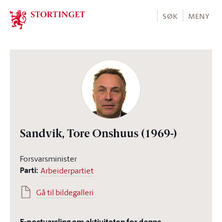
Stortinget.no
SØK
MENY
Sandvik, Tore Onshuus
(1969-)
Forsvarsminister
Parti:
Arbeiderpartiet
Gå til bildegalleri
E-postvarsling om aktiviteten for denne