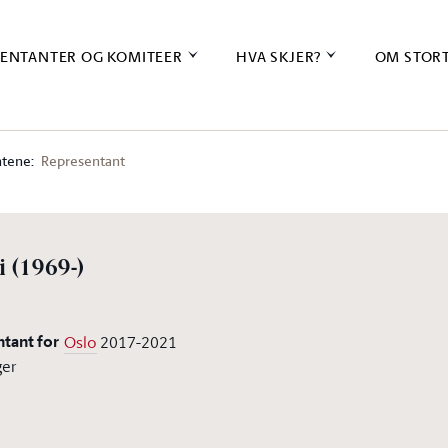
ENTANTER OG KOMITEER
HVA SKJER?
OM STOR
tene:
Representant
i
(1969-)
ntant for
Oslo
2017-2021
ger