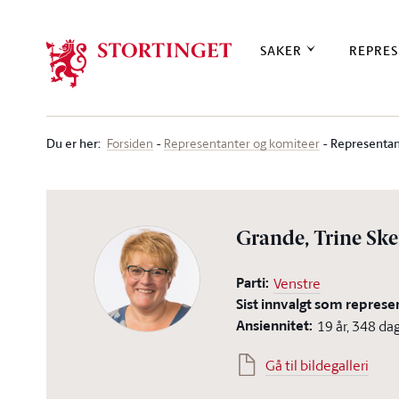
Stortinget.no
SAKER
REPRES
Du er her
:
Representan
Forsiden
Representanter og komiteer
Grande, Trine Ske
Parti:
Venstre
Sist innvalgt som represe
Ansiennitet:
19 år, 348 da
Gå til bildegalleri