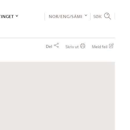
TINGET
NOR/ENG/SÁMI
SØK
Del
Skriv ut
Meld feil