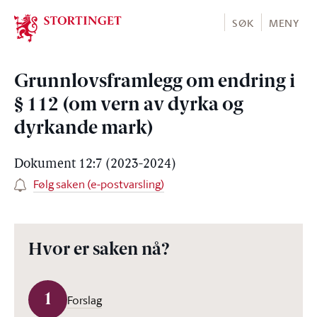
Stortinget.no
SØK
MENY
Grunnlovsframlegg om endring i
§ 112 (om vern av dyrka og
dyrkande mark)
Dokument 12:7 (2023-2024)
Følg saken (e-postvarsling)
Hvor er saken nå?
1
Forslag