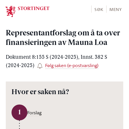
Stortinget.no
SØK
MENY
Representantforslag om å ta over
finansieringen av Mauna Loa
Dokument 8:155 S (2024-2025), Innst. 382 S
Følg saken (e-postvarsling)
(2024-2025)
Hvor er saken nå?
1
Forslag