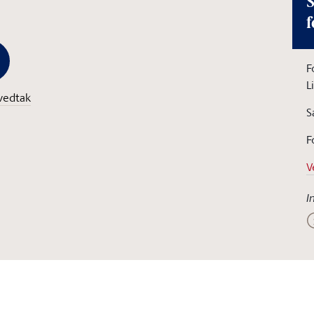
S
f
F
L
vedtak
S
F
V
I