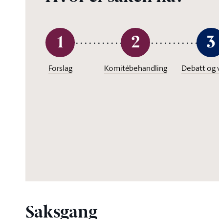
1
2
3
Forslag
Komitébehandling
Debatt og 
Saksgang