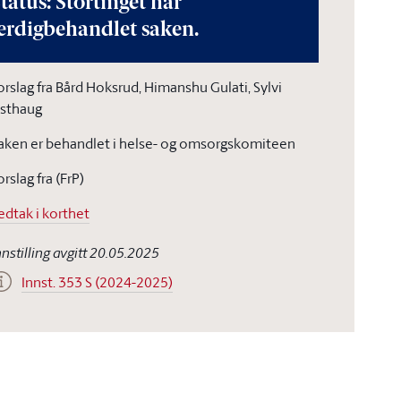
tatus: Stortinget har
erdigbehandlet saken.
orslag fra Bård Hoksrud, Himanshu Gulati, Sylvi
isthaug
aken er behandlet i helse- og omsorgskomiteen
orslag fra (FrP)
edtak i korthet
nnstilling avgitt 20.05.2025
Innst. 353 S (2024-2025)