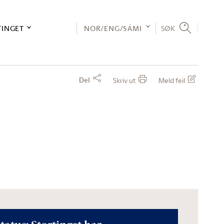
TINGET
NOR/ENG/SÁMI
SØK
Del
Skriv ut
Meld feil