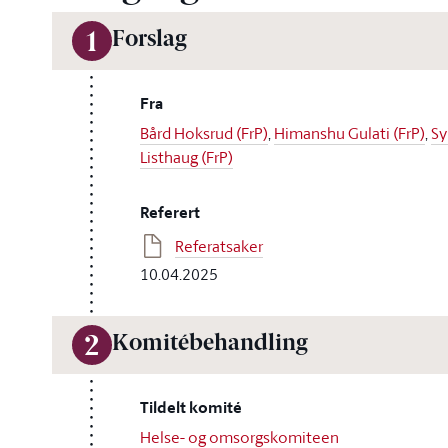
Forslag
1
Fra
Bård Hoksrud (FrP)
,
Himanshu Gulati (FrP)
,
Sy
Listhaug (FrP)
Referert
Referatsaker
10.04.2025
Komitébehandling
2
Tildelt komité
Helse- og omsorgskomiteen